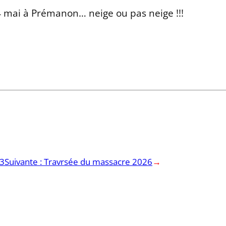
 24 mai à Prémanon… neige ou pas neige !!!
23
Suivante :
Travrsée du massacre 2026
→