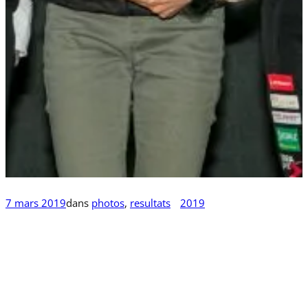
7 mars 2019
dans
photos
, 
resultats
2019