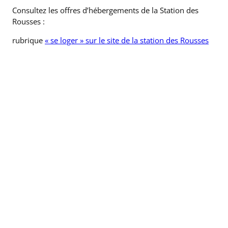
Consultez les offres d’hébergements de la Station des
Rousses :
rubrique
« se loger » sur le site de la station des Rousses
MÉTÉO ET ENNEIGEMENT
Le site préféré des skieurs du coin :
yr.no
Météo ciel
Météo du Haut-Jura : Echallon Météo
MétéoBlue Les Rousses
Météo Suisse : col de la Givrine
(site le plus voisin de
Prémanon)